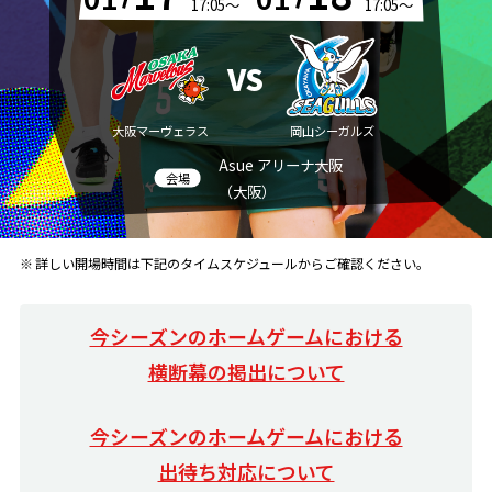
1月17日（土） 17:05試合開始
1月18日（日） 17
17:05～
17:05～
VS
大阪マーヴェラス
岡山シーガルズ
Asue アリーナ大阪
（大阪）
詳しい開場時間は下記のタイムスケジュールからご確認ください。
今シーズンのホームゲームにおける
横断幕の掲出について
今シーズンのホームゲームにおける
出待ち対応について