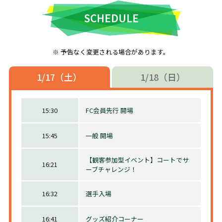
SCHEDULE
予告なく変更される場合があります。
1/17（土）
1/18（日）
15:30
FC会員先行 開場
15:45
一般 開場
【観客参加型イベント】コートでサ
16:21
ーブチャレンジ！
エキサイティングパフォーマーチーム
マーヴェラスによるパフォーマンス
16:32
選手入場
16:41
グッズ紹介コーナー