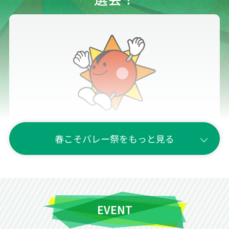
春こそバレー祭をもっと見る
詳しく見る
EVENT