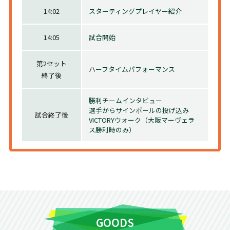
14:02
スターティングプレイヤー紹介
14:05
試合開始
第2セット
ハーフタイムパフォーマンス
終了後
勝利チームインタビュー
選手からサインボールの投げ込み
試合終了後
VICTORYウォーク（大阪マーヴェラ
POM選手によるマーヴェりんぬいぐる
ス勝利時のみ）
みの投げ込み
GOODS