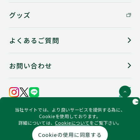
グッズ
インフォメーションブース
よくあるご質問
お問い合わせ
会社概要
C
当社サイトでは、より良いサービスを提供する為に、
個人情報の保護に関するステートメント
ご利用にあたってのお願い（利用規約）
Cookieを使用しております。
ソーシャルメディア公式アカウント一覧・ポリシー
詳細については、
Cookieについて
をご覧下さい。
Copyright © Thunders & Marvelous CO.,LTD. All rights
Cookieの使用に同意する
reserved.