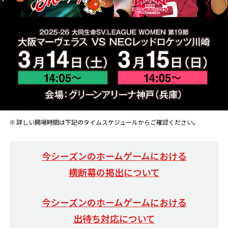
2026年3月14日（土） 14:05
2026年3月15日（日） 14:05
詳しい開場時間は下記のタイムスケジュールからご確認ください。
今シーズンのホームゲームにおける
横断幕の掲出について
今シーズンのホームゲームにおける
出待ち対応について