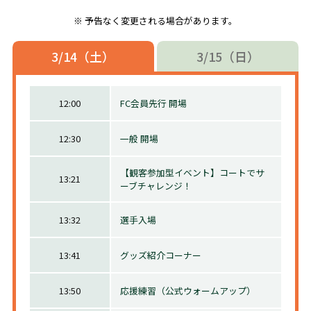
予告なく変更される場合があります。
3/14（土）
3/15（日）
12:00
FC会員先行 開場
12:30
一般 開場
【観客参加型イベント】コートでサ
13:21
ーブチャレンジ！
エキサイティングパフォーマーチーム
マーヴェラスによるパフォーマンス
13:32
選手入場
13:41
グッズ紹介コーナー
13:50
応援練習（公式ウォームアップ）