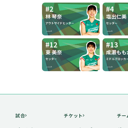
#2
#4
林 琴奈
塩出仁美
自分にとってバレーボールとは
アウトサイドヒッター
セッター
ファンの方に言われてうれしい
#12
#13
言葉
東 美奈
成瀬もも
セッター
ミドルブロッカ
大阪のよいところ
出没スポット
幸せだと感じる瞬間
試合
チケット
チー