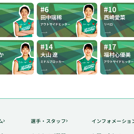
#6
#10
田中瑞稀
西崎愛菜
大切なもの
アウトサイドヒッター
リベロ
#14
#17
褒められると喜びます
か
大山 遼
福村心優美
ー
ミドルブロッカー
アウトサイドヒッター
おいしいものがたくさんある
阪急西宮ガーデンズ
家族や友達といるとき
ム
選手・スタッフ
インフォメーショ