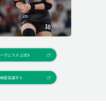
ーヴェラス 公式X
崎愛菜選手 X
ーボール選手）