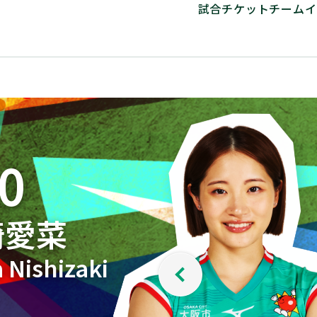
試合
チケット
チーム
イ
0
崎愛菜
 Nishizaki