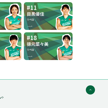
#11
目黒優佳
リベロ
#18
徳元菜々美
リベロ
ン