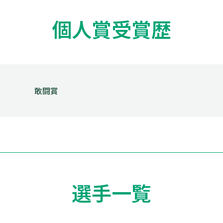
特になし
個人賞受賞歴
みんな
面白い
敢闘賞
キーホルダー
ー
選手一覧
ー