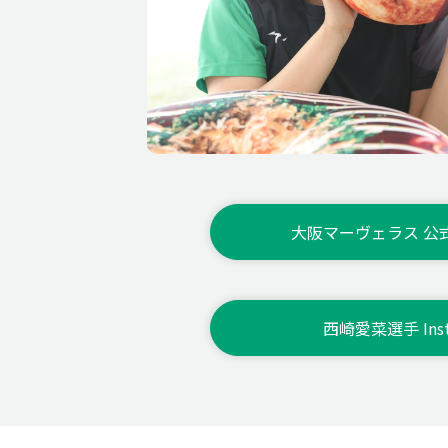
ゲン担ぎ・ジンクス
試合中に心がけていること
自分のポジションの魅力・醍醐
味
大阪マーヴェラス 公式In
選手として心がけていること
西崎愛菜選手 Inst
憧れ・目標のバレーボール選手