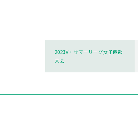
バレーボール界のライバル
仲のよい選手
大阪マーヴェラスの魅力
2023V・サマーリーグ女子西部
大会
好きなチームグッズ
チームメートの秘密を教えてく
ださい
○○選手のココがすごい！