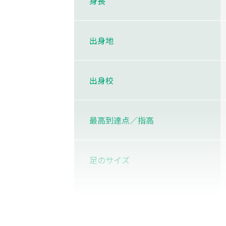
身長
出身地
出身校
最高到達点／指高
足のサイズ
コートネーム